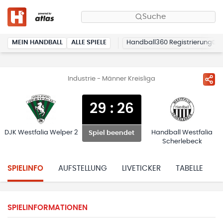
Suche
MEIN HANDBALL
ALLE SPIELE
Handball360 Registrierung
Industrie - Männer Kreisliga
29
:
26
DJK Westfalia Welper 2
Handball Westfalia
Spiel beendet
Scherlebeck
SPIELINFO
AUFSTELLUNG
LIVETICKER
TABELLE
H
SPIELINFORMATIONEN