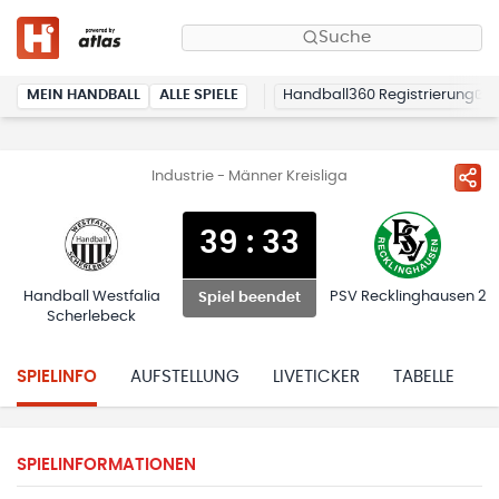
Suche
MEIN HANDBALL
ALLE SPIELE
Handball360 Registrierung
Industrie - Männer Kreisliga
39
:
33
Handball Westfalia
PSV Recklinghausen 2
Spiel beendet
Scherlebeck
SPIELINFO
AUFSTELLUNG
LIVETICKER
TABELLE
H
SPIELINFORMATIONEN