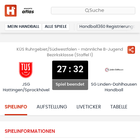
Suche
MEIN HANDBALL
ALLE SPIELE
Handball360 Registrierung
KÜS Ruhrgebiet/Südwestfalen - männliche B-Jugend
Bezirksklasse (Staffel 1)
27
:
32
JSG
SG Linden-Dahlhausen
Spiel beendet
Hattingen/Sprockhövel
Handball
SPIELINFO
AUFSTELLUNG
LIVETICKER
TABELLE
H
SPIELINFORMATIONEN