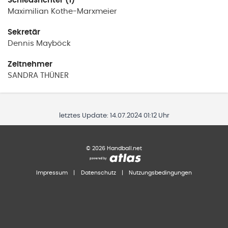
Schiedsrichter (1)
Maximilian
Kothe-Marxmeier
Sekretär
Dennis
Mayböck
Zeitnehmer
SANDRA
THÜNER
letztes Update:
14.07.2024 01:12 Uhr
©
2026
Handball.net
Impressum
|
Datenschutz
|
Nutzungsbedingungen