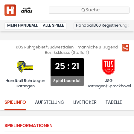
Suche
MEIN HANDBALL
ALLE SPIELE
Handball360 Registrierung
KÜS Ruhrgebiet/Südwestfalen - männliche B-Jugend
Bezirksklasse (Staffel 1)
25
:
21
Handball Ruhrbogen
JSG
Spiel beendet
Hattingen
Hattingen/Sprockhövel
SPIELINFO
AUFSTELLUNG
LIVETICKER
TABELLE
H
SPIELINFORMATIONEN