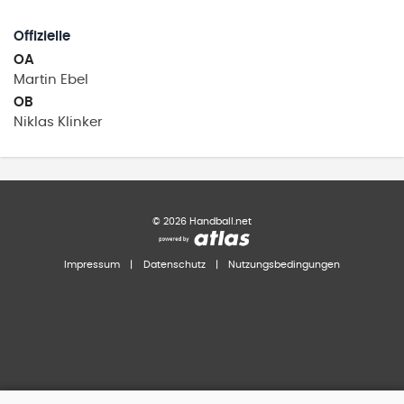
Offizielle
OA
Martin
Ebel
OB
Niklas
Klinker
©
2026
Handball.net
Impressum
|
Datenschutz
|
Nutzungsbedingungen