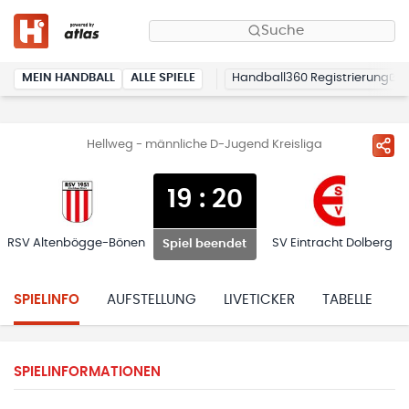
Suche
MEIN HANDBALL
ALLE SPIELE
Handball360 Registrierung
Hellweg - männliche D-Jugend Kreisliga
19
:
20
RSV Altenbögge-Bönen
SV Eintracht Dolberg
Spiel beendet
SPIELINFO
AUFSTELLUNG
LIVETICKER
TABELLE
H
SPIELINFORMATIONEN