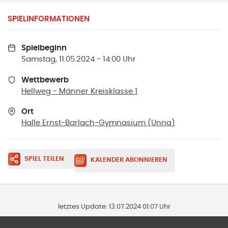
SPIELINFORMATIONEN
Spielbeginn
Samstag, 11.05.2024 - 14:00 Uhr
Wettbewerb
Hellweg - Männer Kreisklasse 1
Ort
Halle Ernst-Barlach-Gymnasium
(
Unna
)
SPIEL TEILEN
KALENDER ABONNIEREN
letztes Update:
13.07.2024 01:07 Uhr