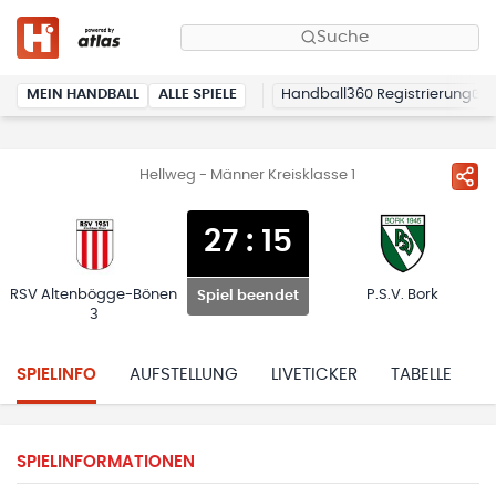
Suche
MEIN HANDBALL
ALLE SPIELE
Handball360 Registrierung
Hellweg - Männer Kreisklasse 1
27
:
15
RSV Altenbögge-Bönen
P.S.V. Bork
Spiel beendet
3
SPIELINFO
AUFSTELLUNG
LIVETICKER
TABELLE
H
SPIELINFORMATIONEN