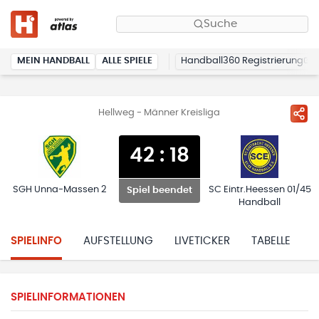
Suche
MEIN HANDBALL
ALLE SPIELE
Handball360 Registrierung
Hellweg - Männer Kreisliga
42
:
18
SGH Unna-Massen 2
SC Eintr.Heessen 01/45
Spiel beendet
Handball
SPIELINFO
AUFSTELLUNG
LIVETICKER
TABELLE
H
SPIELINFORMATIONEN