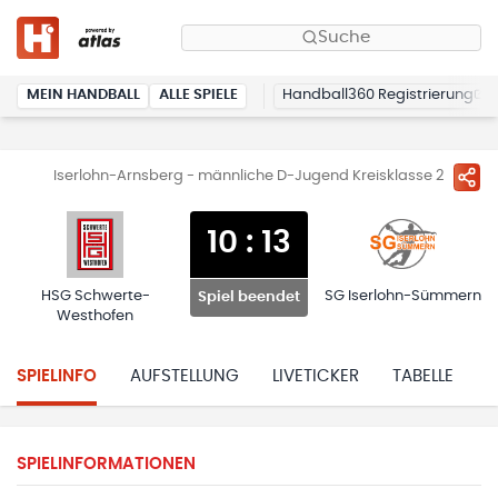
Suche
MEIN HANDBALL
ALLE SPIELE
Handball360 Registrierung
Iserlohn-Arnsberg - männliche D-Jugend Kreisklasse 2
10
:
13
HSG Schwerte-
SG Iserlohn-Sümmern
Spiel beendet
Westhofen
SPIELINFO
AUFSTELLUNG
LIVETICKER
TABELLE
H
SPIELINFORMATIONEN