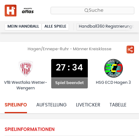
Suche
MEIN HANDBALL
ALLE SPIELE
Handball360 Registrierung
Hagen/Ennepe-Ruhr - Männer Kreisklasse
27
:
34
VfB Westfalia Wetter-
HSG ECD Hagen 3
Spiel beendet
Wengern
SPIELINFO
AUFSTELLUNG
LIVETICKER
TABELLE
H
SPIELINFORMATIONEN