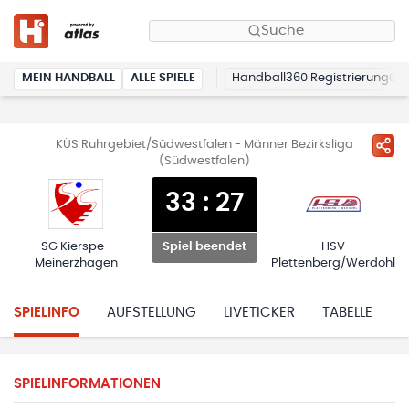
Suche
MEIN HANDBALL
ALLE SPIELE
Handball360 Registrierung
KÜS Ruhrgebiet/Südwestfalen - Männer Bezirksliga
(Südwestfalen)
33
:
27
SG Kierspe-
HSV
Spiel beendet
Meinerzhagen
Plettenberg/Werdohl
SPIELINFO
AUFSTELLUNG
LIVETICKER
TABELLE
H
SPIELINFORMATIONEN