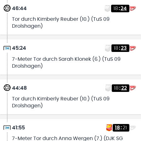
46:44
18
:
24
Tor durch Kimberly Reuber (10.) (TuS 09
Drolshagen)
45:24
18
:
23
7-Meter Tor durch Sarah Klonek (6.) (TuS 09
Drolshagen)
44:48
18
:
22
Tor durch Kimberly Reuber (10.) (TuS 09
Drolshagen)
41:55
18
:
21
7-Meter Tor durch Anna Wergen (7.) (DJK SG