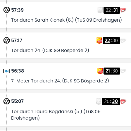
57:39
22
:
31
Tor durch Sarah Klonek (6.) (TuS 09 Drolshagen)
57:17
22
:
30
Tor durch 24. (DJK SG Bösperde 2)
56:38
21
:
30
7-Meter Tor durch 24. (DJK SG Bösperde 2)
55:07
20
:
30
Tor durch Laura Bogdanski (5.) (TuS 09
Drolshagen)