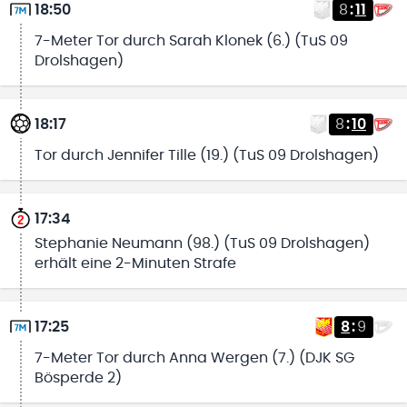
18:50
8
:
11
7-Meter Tor durch Sarah Klonek (6.) (TuS 09
Drolshagen)
18:17
8
:
10
Tor durch Jennifer Tille (19.) (TuS 09 Drolshagen)
17:34
Stephanie Neumann (98.) (TuS 09 Drolshagen)
erhält eine 2-Minuten Strafe
17:25
8
:
9
7-Meter Tor durch Anna Wergen (7.) (DJK SG
Bösperde 2)