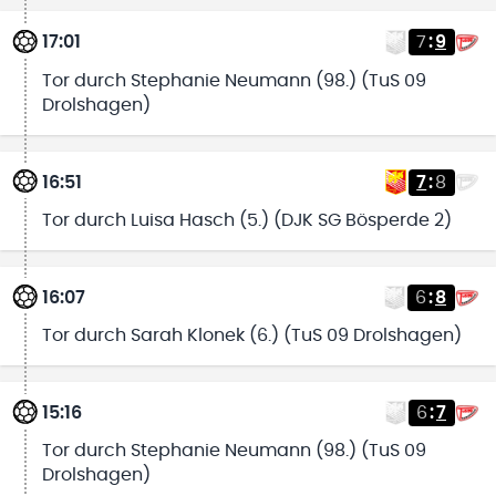
17:01
7
:
9
Tor durch Stephanie Neumann (98.) (TuS 09
Drolshagen)
16:51
7
:
8
Tor durch Luisa Hasch (5.) (DJK SG Bösperde 2)
16:07
6
:
8
Tor durch Sarah Klonek (6.) (TuS 09 Drolshagen)
15:16
6
:
7
Tor durch Stephanie Neumann (98.) (TuS 09
Drolshagen)