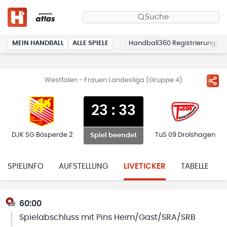
Suche
MEIN HANDBALL
ALLE SPIELE
Handball360 Registrierung
Westfalen - Frauen Landesliga (Gruppe 4)
23
:
33
DJK SG Bösperde 2
TuS 09 Drolshagen
Spiel beendet
SPIELINFO
AUFSTELLUNG
LIVETICKER
TABELLE
60:00
Spielabschluss mit Pins Heim/Gast/SRA/SRB