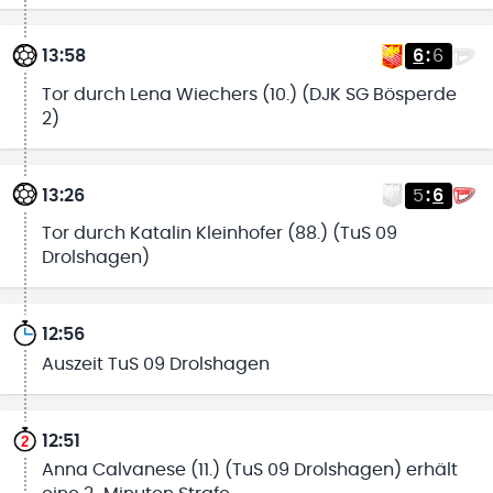
13:58
6
:
6
Tor durch Lena Wiechers (10.) (DJK SG Bösperde
2)
13:26
5
:
6
Tor durch Katalin Kleinhofer (88.) (TuS 09
Drolshagen)
12:56
Auszeit TuS 09 Drolshagen
12:51
Anna Calvanese (11.) (TuS 09 Drolshagen) erhält