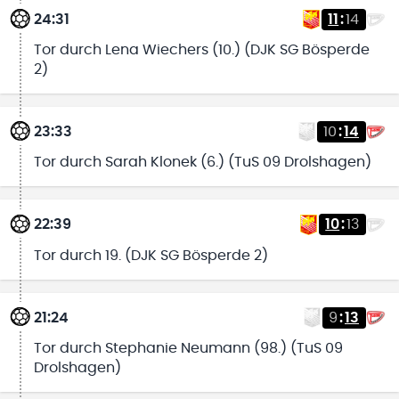
24:31
11
:
14
Tor durch Lena Wiechers (10.) (DJK SG Bösperde
2)
23:33
10
:
14
Tor durch Sarah Klonek (6.) (TuS 09 Drolshagen)
22:39
10
:
13
Tor durch 19. (DJK SG Bösperde 2)
21:24
9
:
13
Tor durch Stephanie Neumann (98.) (TuS 09
Drolshagen)