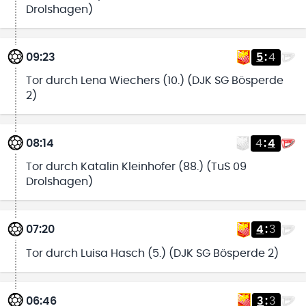
Drolshagen)
09:23
5
:
4
Tor durch Lena Wiechers (10.) (DJK SG Bösperde
2)
08:14
4
:
4
Tor durch Katalin Kleinhofer (88.) (TuS 09
Drolshagen)
07:20
4
:
3
Tor durch Luisa Hasch (5.) (DJK SG Bösperde 2)
06:46
3
:
3