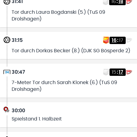
31:41
16
:
18
Tor durch Laura Bogdanski (5.) (TuS 09
Drolshagen)
31:15
16
:
17
Tor durch Dorkas Becker (8.) (DJK SG Bösperde 2)
30:47
15
:
17
7-Meter Tor durch Sarah Klonek (6.) (TuS 09
Drolshagen)
30:00
Spielstand 1. Halbzeit