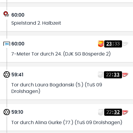
60:00
Spielstand 2. Halbzeit
60:00
23
:
33
7-Meter Tor durch 24. (DJK SG Bösperde 2)
59:41
22
:
33
Tor durch Laura Bogdanski (5.) (TuS 09
Drolshagen)
59:10
22
:
32
Tor durch Alina Gurke (77.) (TuS 09 Drolshagen)