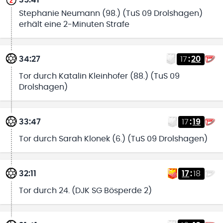
Stephanie Neumann (98.) (TuS 09 Drolshagen)
erhält eine 2-Minuten Strafe
34:27
17
:
20
Tor durch Katalin Kleinhofer (88.) (TuS 09
Drolshagen)
33:47
17
:
19
Tor durch Sarah Klonek (6.) (TuS 09 Drolshagen)
32:11
17
:
18
Tor durch 24. (DJK SG Bösperde 2)