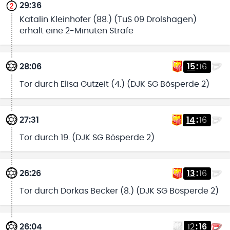
29:36
Katalin Kleinhofer (88.) (TuS 09 Drolshagen)
erhält eine 2-Minuten Strafe
28:06
15
:
16
Tor durch Elisa Gutzeit (4.) (DJK SG Bösperde 2)
27:31
14
:
16
Tor durch 19. (DJK SG Bösperde 2)
26:26
13
:
16
Tor durch Dorkas Becker (8.) (DJK SG Bösperde 2)
26:04
12
:
16