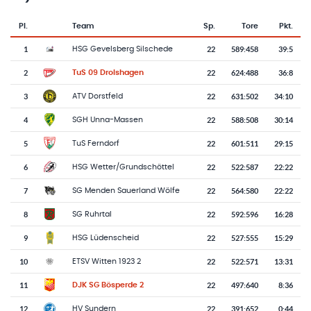
Pl.
Team
Sp.
Tore
Pkt.
Team-Logo
Tabelle mit Vereinsplatzierungen, Spielen, Toren und Punkten
1
22
589
:
458
39:5
HSG Gevelsberg Silschede
2
22
624
:
488
36:8
TuS 09 Drolshagen
3
22
631
:
502
34:10
ATV Dorstfeld
4
22
588
:
508
30:14
SGH Unna-Massen
5
22
601
:
511
29:15
TuS Ferndorf
6
22
522
:
587
22:22
HSG Wetter/Grundschöttel
7
22
564
:
580
22:22
SG Menden Sauerland Wölfe
8
22
592
:
596
16:28
SG Ruhrtal
9
22
527
:
555
15:29
HSG Lüdenscheid
10
22
522
:
571
13:31
ETSV Witten 1923 2
11
22
497
:
640
8:36
DJK SG Bösperde 2
12
22
391
:
652
0:44
HV Sundern