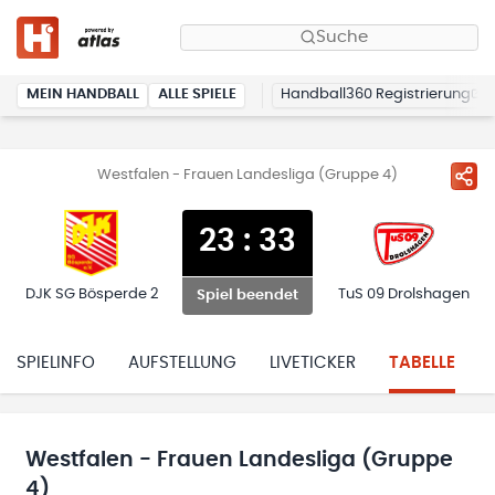
Suche
MEIN HANDBALL
ALLE SPIELE
Handball360 Registrierung
Westfalen - Frauen Landesliga (Gruppe 4)
23
:
33
DJK SG Bösperde 2
TuS 09 Drolshagen
Spiel beendet
SPIELINFO
AUFSTELLUNG
LIVETICKER
TABELLE
Westfalen - Frauen Landesliga (Gruppe
4)