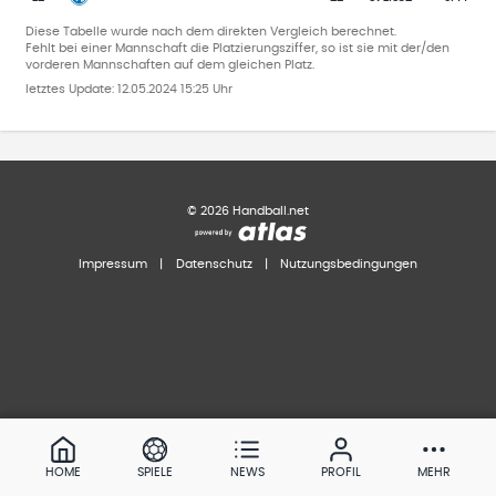
Diese Tabelle wurde nach dem direkten Vergleich berechnet.
Fehlt bei einer Mannschaft die Platzierungsziffer, so ist sie mit der/den
vorderen Mannschaften auf dem gleichen Platz.
letztes Update:
12.05.2024 15:25 Uhr
©
2026
Handball.net
Impressum
|
Datenschutz
|
Nutzungsbedingungen
HOME
SPIELE
NEWS
PROFIL
MEHR