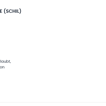
 (SCHIL)
rlaubt,
von