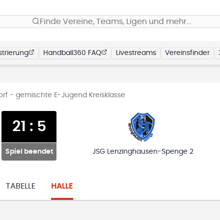
Finde Vereine, Teams, Ligen und mehr…
trierung
Handball360 FAQ
Livestreams
Vereinsfinder
orf - gemischte E-Jugend Kreisklasse
21
:
5
Spiel beendet
JSG Lenzinghausen-Spenge 2
TABELLE
HALLE