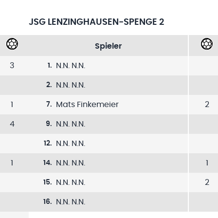
JSG LENZINGHAUSEN-SPENGE 2
Spieler
3
N.N. N.N.
1
.
N.N. N.N.
2
.
1
Mats Finkemeier
2
7
.
4
N.N. N.N.
9
.
N.N. N.N.
12
.
1
N.N. N.N.
1
14
.
N.N. N.N.
2
15
.
N.N. N.N.
16
.