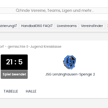
Finde Vereine, Teams, Ligen und mehr…
trierung
Handball360 FAQ
Livestreams
Vereinsfinder
orf - gemischte E-Jugend Kreisklasse
21
:
5
Spiel beendet
JSG Lenzinghausen-Spenge 2
TABELLE
HALLE