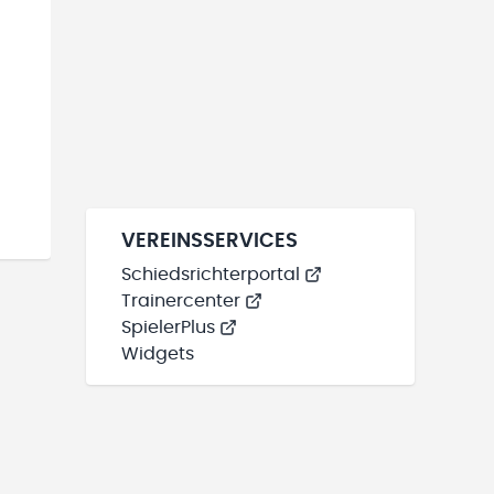
VEREINSSERVICES
Schiedsrichterportal
Trainercenter
SpielerPlus
Widgets