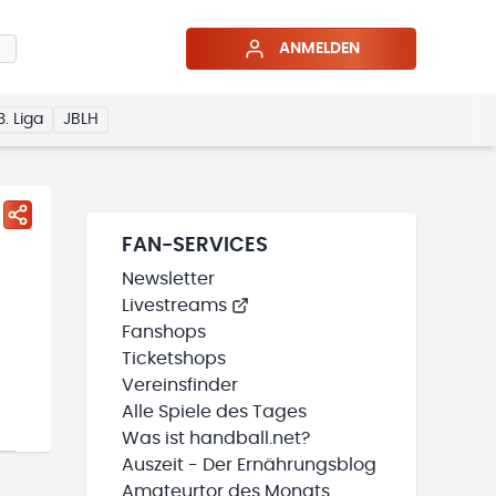
ANMELDEN
3. Liga
JBLH
FAN-SERVICES
Newsletter
Livestreams
Fanshops
Ticketshops
Vereinsfinder
Alle Spiele des Tages
Was ist handball.net?
Auszeit - Der Ernährungsblog
Amateurtor des Monats