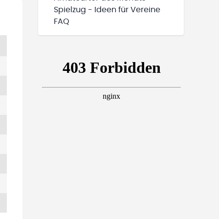
Spielzug - Ideen für Vereine
FAQ