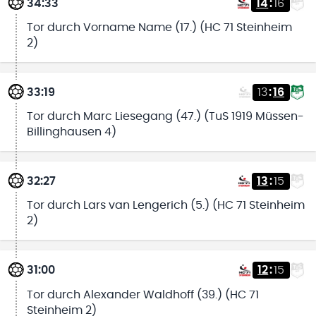
34:33
14
:
16
Tor durch Vorname Name (17.) (HC 71 Steinheim
2)
33:19
13
:
16
Tor durch Marc Liesegang (47.) (TuS 1919 Müssen-
Billinghausen 4)
32:27
13
:
15
Tor durch Lars van Lengerich (5.) (HC 71 Steinheim
2)
31:00
12
:
15
Tor durch Alexander Waldhoff (39.) (HC 71
Steinheim 2)