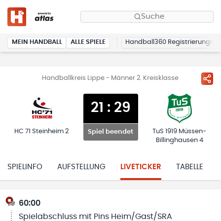
Suche
MEIN HANDBALL
ALLE SPIELE
Handball360 Registrierung
Handballkreis Lippe - Männer 2. Kreisklasse
21
:
29
HC 71 Steinheim 2
TuS 1919 Müssen-
Spiel beendet
Billinghausen 4
SPIELINFO
AUFSTELLUNG
LIVETICKER
TABELLE
60:00
Spielabschluss mit Pins Heim/Gast/SRA