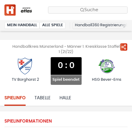
Suche
MEIN HANDBALL
ALLE SPIELE
Handball360 Registrierung
Handballkreis Münsterland - Männer 1. Kreisklasse Staffel
1 (21/22)
0
:
0
TV Borghorst 2
HSG Bever-Ems
Spiel beendet
SPIELINFO
TABELLE
HALLE
SPIELINFORMATIONEN