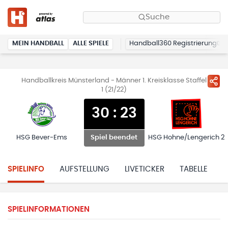
Suche
MEIN HANDBALL
ALLE SPIELE
Handball360 Registrierung
Handballkreis Münsterland - Männer 1. Kreisklasse Staffel
1 (21/22)
30
:
23
HSG Bever-Ems
HSG Hohne/Lengerich 2
Spiel beendet
SPIELINFO
AUFSTELLUNG
LIVETICKER
TABELLE
H
SPIELINFORMATIONEN