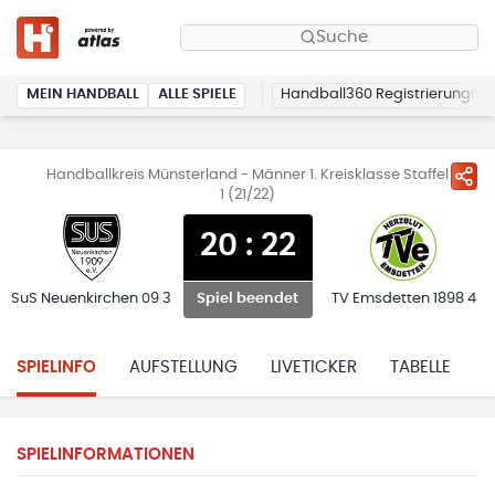
Suche
MEIN HANDBALL
ALLE SPIELE
Handball360 Registrierung
Handballkreis Münsterland - Männer 1. Kreisklasse Staffel
1 (21/22)
20
:
22
SuS Neuenkirchen 09 3
TV Emsdetten 1898 4
Spiel beendet
SPIELINFO
AUFSTELLUNG
LIVETICKER
TABELLE
H
SPIELINFORMATIONEN