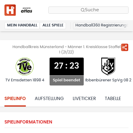
Suche
MEIN HANDBALL
ALLE SPIELE
Handball360 Registrierung
Handballkreis Münsterland - Männer 1. Kreisklasse Staffel
1 (21/22)
27
:
23
TV Emsdetten 1898 4
Ibbenbürener SpVg 08 2
Spiel beendet
SPIELINFO
AUFSTELLUNG
LIVETICKER
TABELLE
H
SPIELINFORMATIONEN