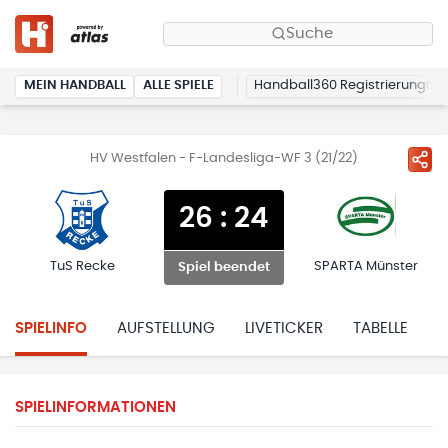
Suche
MEIN HANDBALL
ALLE SPIELE
Handball360 Registrierung
HV Westfalen - F-Landesliga-WF 3 (21/22)
26
:
24
TuS Recke
SPARTA Münster
Spiel beendet
SPIELINFO
AUFSTELLUNG
LIVETICKER
TABELLE
H
SPIELINFORMATIONEN