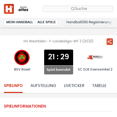
Suche
MEIN HANDBALL
ALLE SPIELE
Handball360 Registrierung
HV Westfalen - F-Landesliga-WF 3 (21/22)
21
:
29
BSV Roxel
SC DJK Everswinkel 2
Spiel beendet
SPIELINFO
AUFSTELLUNG
LIVETICKER
TABELLE
H
SPIELINFORMATIONEN