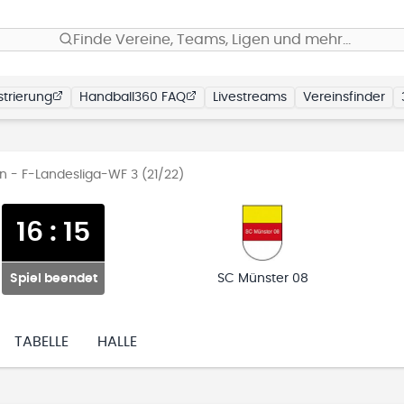
Finde Vereine, Teams, Ligen und mehr…
trierung
Handball360 FAQ
Livestreams
Vereinsfinder
n - F-Landesliga-WF 3 (21/22)
16
:
15
Spiel beendet
SC Münster 08
TABELLE
HALLE