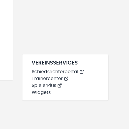
VEREINSSERVICES
Schiedsrichterportal
Trainercenter
SpielerPlus
Widgets