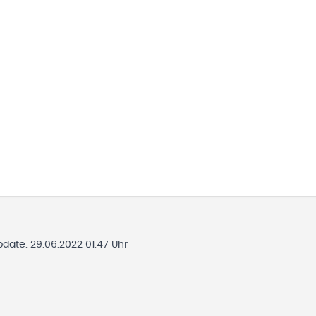
Update:
29.06.2022 01:47 Uhr