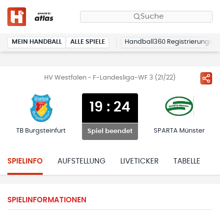
Suche
MEIN HANDBALL
ALLE SPIELE
Handball360 Registrierung
HV Westfalen - F-Landesliga-WF 3 (21/22)
19
:
24
TB Burgsteinfurt
SPARTA Münster
Spiel beendet
SPIELINFO
AUFSTELLUNG
LIVETICKER
TABELLE
H
SPIELINFORMATIONEN