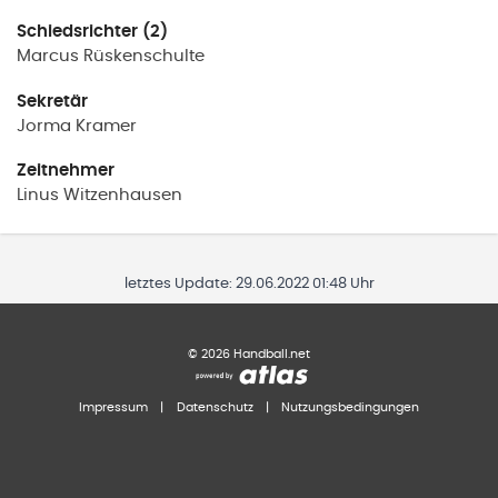
Schiedsrichter (2)
Marcus
Rüskenschulte
Sekretär
Jorma
Kramer
Zeitnehmer
Linus
Witzenhausen
letztes Update:
29.06.2022 01:48 Uhr
©
2026
Handball.net
Impressum
|
Datenschutz
|
Nutzungsbedingungen