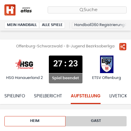
Suche
MEIN HANDBALL
ALLE SPIELE
Handball360 Registrierung
Offenburg-Schwarzwald - B-Jugend Bezirksoberliga
27
:
23
HSG Hanauerland 2
ETSV Offenburg
Spiel beendet
SPIELINFO
SPIELBERICHT
AUFSTELLUNG
LIVETICKE
HEIM
GAST