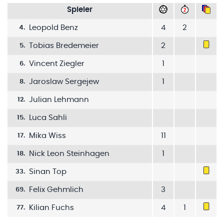
Spieler
Leopold Benz
4
2
4
.
Tobias Bredemeier
2
5
.
Vincent Ziegler
1
6
.
Jaroslaw Sergejew
1
8
.
Julian Lehmann
12
.
Luca Sahli
15
.
Mika Wiss
11
17
.
Nick Leon Steinhagen
1
18
.
Sinan Top
33
.
Felix Gehmlich
3
69
.
Kilian Fuchs
4
1
77
.