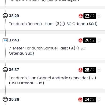
38:29
27
:
12
Tor durch Benedikt Haas (3.) (HSG Ortenau Süd)
37:43
26
:
12
7-Meter Tor durch Samuel Faißt (9.) (HSG
Ortenau Süd)
36:37
25
:
12
Tor durch Elian Gabriel Andrade Schneider (17.)
(HSG Ortenau Süd)
35:38
24
:
12