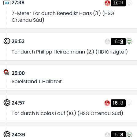
27:38
17
:
9
7-Meter Tor durch Benedikt Haas (3.) (HSG
Ortenau Süd)
26:53
16
:
9
Tor durch Philipp Heinzelmann (2.) (HB Kinzigtal)
25:00
Spielstand 1. Halbzeit
24:57
16
:
8
Tor durch Nicolas Lauf (10.) (HSG Ortenau Süd)
24:36
15
:
8