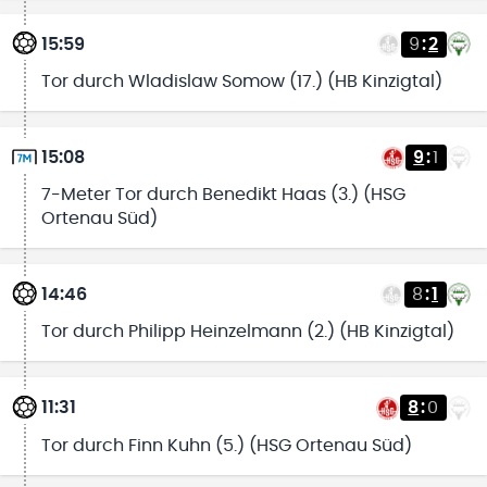
15:59
9
:
2
Tor durch Wladislaw Somow (17.) (HB Kinzigtal)
15:08
9
:
1
7-Meter Tor durch Benedikt Haas (3.) (HSG
Ortenau Süd)
14:46
8
:
1
Tor durch Philipp Heinzelmann (2.) (HB Kinzigtal)
11:31
8
:
0
Tor durch Finn Kuhn (5.) (HSG Ortenau Süd)