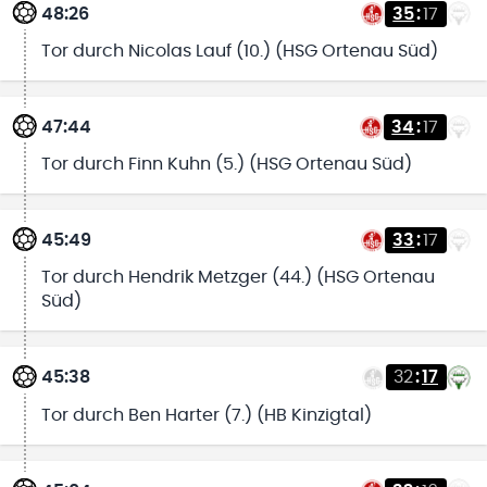
48:26
35
:
17
Tor durch Nicolas Lauf (10.) (HSG Ortenau Süd)
47:44
34
:
17
Tor durch Finn Kuhn (5.) (HSG Ortenau Süd)
45:49
33
:
17
Tor durch Hendrik Metzger (44.) (HSG Ortenau
Süd)
45:38
32
:
17
Tor durch Ben Harter (7.) (HB Kinzigtal)