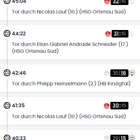
45:04
32
:
16
Tor durch Nicolas Lauf (10.) (HSG Ortenau Süd)
44:22
31
:
16
Tor durch Elian Gabriel Andrade Schneider (17.)
(HSG Ortenau Süd)
42:46
30
:
16
Tor durch Philipp Heinzelmann (2.) (HB Kinzigtal)
41:35
30
:
15
Tor durch Nicolas Lauf (10.) (HSG Ortenau Süd)
40:33
29
:
15