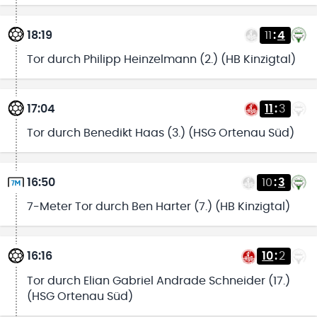
18:19
11
:
4
Tor durch Philipp Heinzelmann (2.) (HB Kinzigtal)
17:04
11
:
3
Tor durch Benedikt Haas (3.) (HSG Ortenau Süd)
16:50
10
:
3
7-Meter Tor durch Ben Harter (7.) (HB Kinzigtal)
16:16
10
:
2
Tor durch Elian Gabriel Andrade Schneider (17.)
(HSG Ortenau Süd)