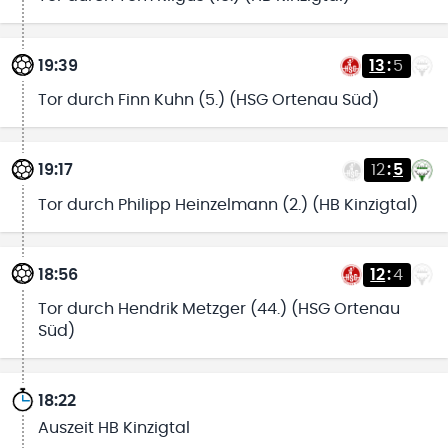
19:39
13
:
5
Tor durch Finn Kuhn (5.) (HSG Ortenau Süd)
19:17
12
:
5
Tor durch Philipp Heinzelmann (2.) (HB Kinzigtal)
18:56
12
:
4
Tor durch Hendrik Metzger (44.) (HSG Ortenau
Süd)
18:22
Auszeit HB Kinzigtal