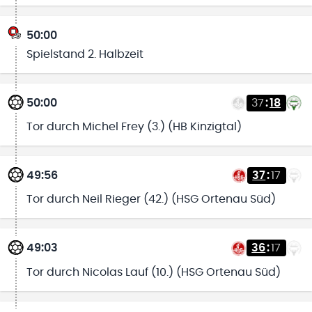
50:00
Spielstand 2. Halbzeit
50:00
37
:
18
Tor durch Michel Frey (3.) (HB Kinzigtal)
49:56
37
:
17
Tor durch Neil Rieger (42.) (HSG Ortenau Süd)
49:03
36
:
17
Tor durch Nicolas Lauf (10.) (HSG Ortenau Süd)