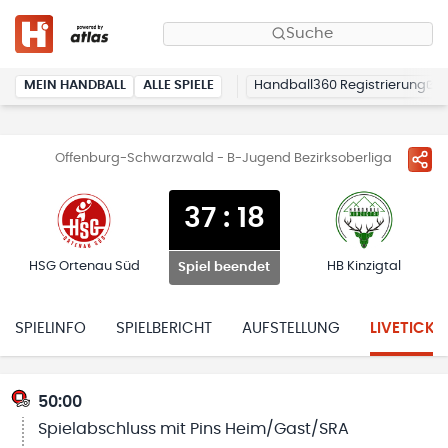
Suche
MEIN HANDBALL
ALLE SPIELE
Handball360 Registrierung
Offenburg-Schwarzwald - B-Jugend Bezirksoberliga
37
:
18
HSG Ortenau Süd
HB Kinzigtal
Spiel beendet
SPIELINFO
SPIELBERICHT
AUFSTELLUNG
LIVETICKE
50:00
Spielabschluss mit Pins Heim/Gast/SRA