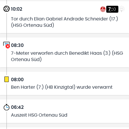
10:02
7
:
0
Tor durch Elian Gabriel Andrade Schneider (17.)
(HSG Ortenau Süd)
08:30
7-Meter verworfen durch Benedikt Haas (3.) (HSG
Ortenau Süd)
08:00
Ben Harter (7.) (HB Kinzigtal) wurde verwarnt
06:42
Auszeit HSG Ortenau Süd