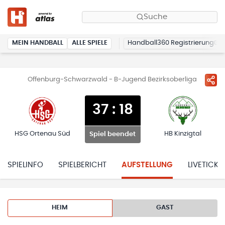
Suche
MEIN HANDBALL
ALLE SPIELE
Handball360 Registrierung
Offenburg-Schwarzwald - B-Jugend Bezirksoberliga
37
:
18
HSG Ortenau Süd
HB Kinzigtal
Spiel beendet
SPIELINFO
SPIELBERICHT
AUFSTELLUNG
LIVETICKE
HEIM
GAST