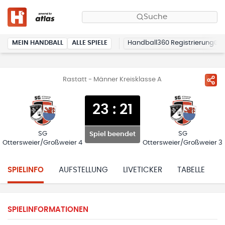
Suche
MEIN HANDBALL
ALLE SPIELE
Handball360 Registrierung
Rastatt - Männer Kreisklasse A
23
:
21
SG
SG
Spiel beendet
Ottersweier/Großweier 4
Ottersweier/Großweier 3
SPIELINFO
AUFSTELLUNG
LIVETICKER
TABELLE
H
SPIELINFORMATIONEN