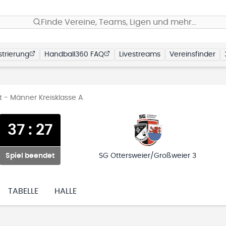
Finde Vereine, Teams, Ligen und mehr…
trierung
Handball360 FAQ
Livestreams
Vereinsfinder
t - Männer Kreisklasse A
37
:
27
Spiel beendet
SG Ottersweier/Großweier 3
TABELLE
HALLE