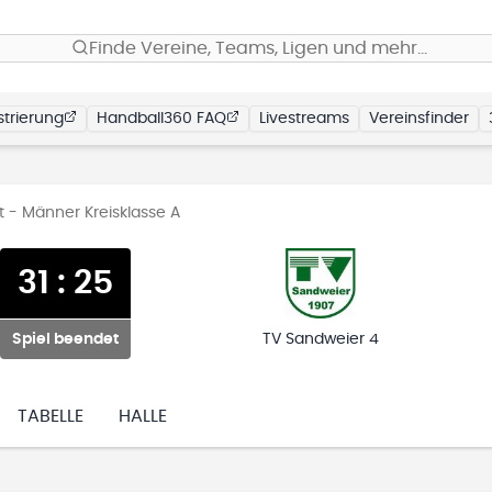
Finde Vereine, Teams, Ligen und mehr…
trierung
Handball360 FAQ
Livestreams
Vereinsfinder
t - Männer Kreisklasse A
31
:
25
Spiel beendet
TV Sandweier 4
TABELLE
HALLE