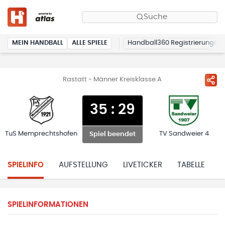
Suche
MEIN HANDBALL
ALLE SPIELE
Handball360 Registrierung
Rastatt - Männer Kreisklasse A
35
:
29
TuS Memprechtshofen
TV Sandweier 4
Spiel beendet
SPIELINFO
AUFSTELLUNG
LIVETICKER
TABELLE
H
SPIELINFORMATIONEN