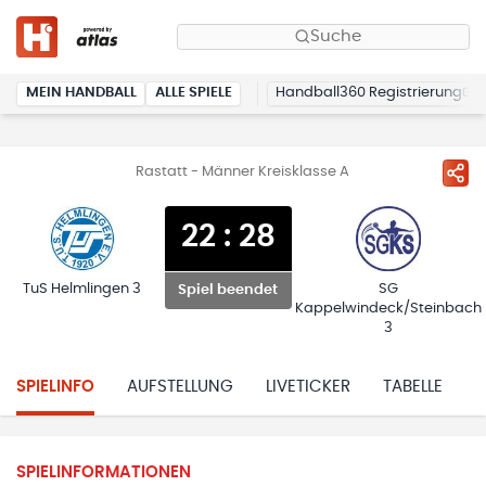
Suche
MEIN HANDBALL
ALLE SPIELE
Handball360 Registrierung
Rastatt - Männer Kreisklasse A
22
:
28
TuS Helmlingen 3
SG
Spiel beendet
Kappelwindeck/Steinbach
3
SPIELINFO
AUFSTELLUNG
LIVETICKER
TABELLE
H
SPIELINFORMATIONEN