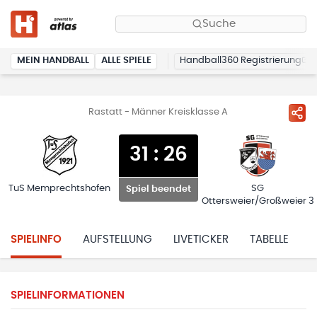
Suche
MEIN HANDBALL
ALLE SPIELE
Handball360 Registrierung
Rastatt - Männer Kreisklasse A
31
:
26
TuS Memprechtshofen
SG
Spiel beendet
Ottersweier/Großweier 3
SPIELINFO
AUFSTELLUNG
LIVETICKER
TABELLE
H
SPIELINFORMATIONEN