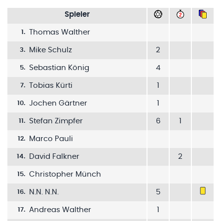
Spieler
Thomas Walther
1
.
Mike Schulz
2
3
.
Sebastian König
4
5
.
Tobias Kürti
1
7
.
Jochen Gärtner
1
10
.
Stefan Zimpfer
6
1
11
.
Marco Pauli
12
.
David Falkner
2
14
.
Christopher Münch
15
.
N.N. N.N.
5
16
.
Andreas Walther
1
17
.