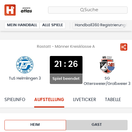
Suche
MEIN HANDBALL
ALLE SPIELE
Handball360 Registrierung
Rastatt - Männer Kreisklasse A
21
:
26
TuS Helmlingen 3
SG
Spiel beendet
Ottersweier/Großweier 3
SPIELINFO
AUFSTELLUNG
LIVETICKER
TABELLE
HEIM
GAST