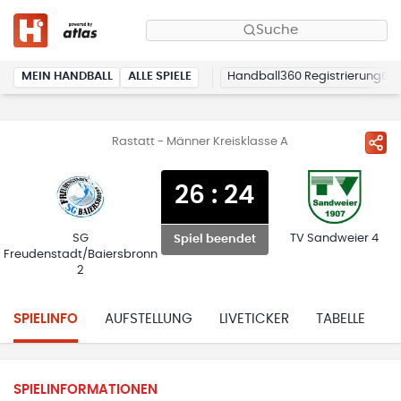
Suche
MEIN HANDBALL
ALLE SPIELE
Handball360 Registrierung
Rastatt - Männer Kreisklasse A
26
:
24
SG
TV Sandweier 4
Spiel beendet
Freudenstadt/Baiersbronn
2
SPIELINFO
AUFSTELLUNG
LIVETICKER
TABELLE
H
SPIELINFORMATIONEN