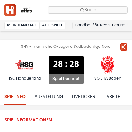
Suche
MEIN HANDBALL
ALLE SPIELE
Handball360 Registrierung
SHV - männliche C-Jugend Südbadenliga Nord
28
:
28
HSG Hanauerland
SG JHA Baden
Spiel beendet
SPIELINFO
AUFSTELLUNG
LIVETICKER
TABELLE
H
SPIELINFORMATIONEN