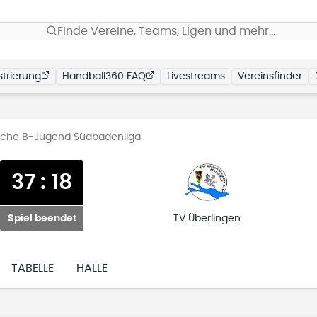
Finde Vereine, Teams, Ligen und mehr…
trierung
Handball360 FAQ
Livestreams
Vereinsfinder
liche B-Jugend Südbadenliga
37
:
18
Spiel beendet
TV Überlingen
TABELLE
HALLE