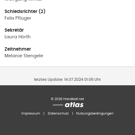
Schiedsrichter (2)
Felix
Pflüger
Sekretär
Laura
Hörth
Zeitnehmer
Melanie
Stengele
letztes Update:
14.07.2024 01:06 Uhr
©
2026
Handball.net
Impressum
|
Datenschutz
|
Nutzungsbedingungen