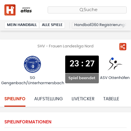
Suche
MEIN HANDBALL
ALLE SPIELE
Handball360 Registrierung
SHV - Frauen Landesliga Nord
23
:
27
SG
ASV Ottenhöfen
Spiel beendet
Gengenbach/Unterharmersbach
SPIELINFO
AUFSTELLUNG
LIVETICKER
TABELLE
H
SPIELINFORMATIONEN