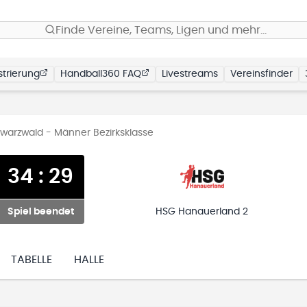
Finde Vereine, Teams, Ligen und mehr…
trierung
Handball360 FAQ
Livestreams
Vereinsfinder
arzwald - Männer Bezirksklasse
34
:
29
Spiel beendet
HSG Hanauerland 2
TABELLE
HALLE