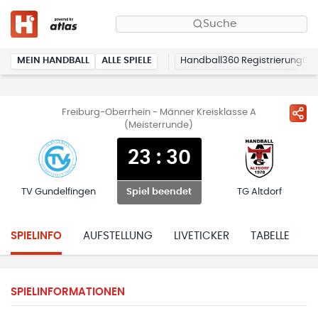
Suche
MEIN HANDBALL
ALLE SPIELE
Handball360 Registrierung
Freiburg-Oberrhein - Männer Kreisklasse A
(Meisterrunde)
23
:
30
TV Gundelfingen
TG Altdorf
Spiel beendet
SPIELINFO
AUFSTELLUNG
LIVETICKER
TABELLE
H
SPIELINFORMATIONEN