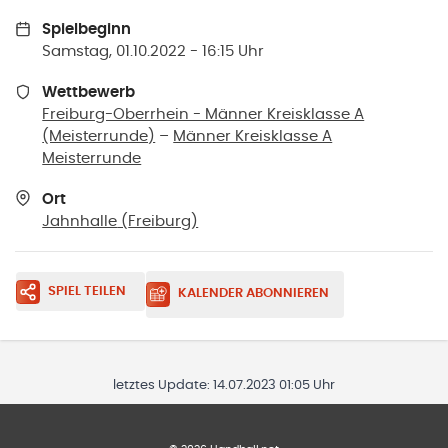
Spielbeginn
Samstag, 01.10.2022 - 16:15 Uhr
Wettbewerb
Freiburg-Oberrhein - Männer Kreisklasse A
(Meisterrunde)
–
Männer Kreisklasse A
Meisterrunde
Ort
Jahnhalle
(
Freiburg
)
SPIEL TEILEN
KALENDER ABONNIEREN
letztes Update:
14.07.2023 01:05 Uhr