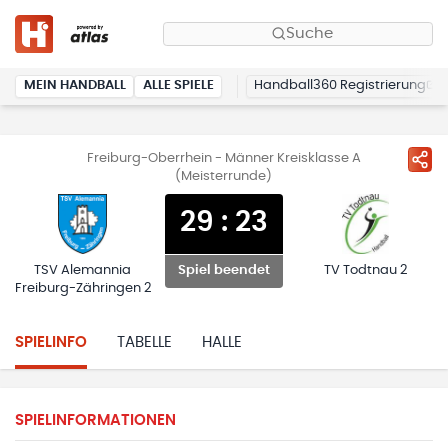
Suche
MEIN HANDBALL
ALLE SPIELE
Handball360 Registrierung
Freiburg-Oberrhein - Männer Kreisklasse A
(Meisterrunde)
29
:
23
TSV Alemannia
TV Todtnau 2
Spiel beendet
Freiburg-Zähringen 2
SPIELINFO
TABELLE
HALLE
SPIELINFORMATIONEN