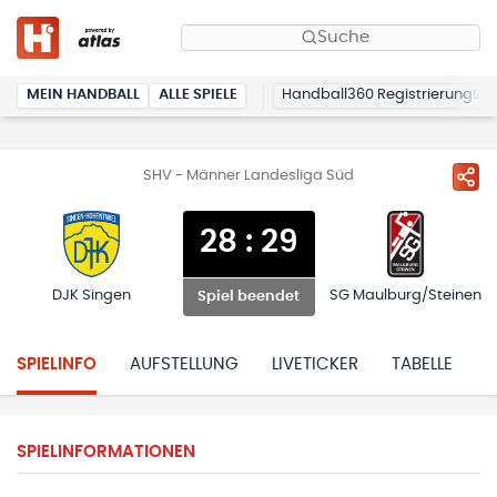
Suche
MEIN HANDBALL
ALLE SPIELE
Handball360 Registrierung
SHV - Männer Landesliga Süd
28
:
29
DJK Singen
SG Maulburg/Steinen
Spiel beendet
SPIELINFO
AUFSTELLUNG
LIVETICKER
TABELLE
H
SPIELINFORMATIONEN