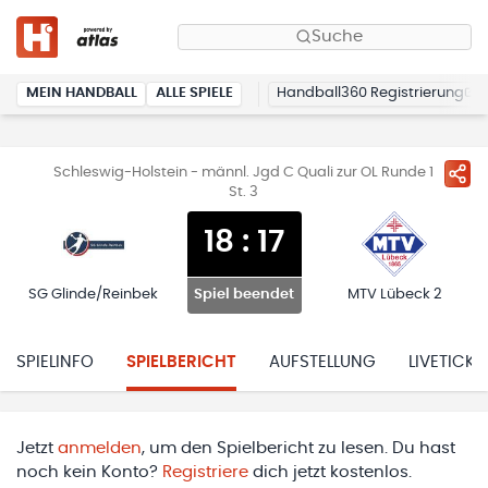
Suche
MEIN HANDBALL
ALLE SPIELE
Handball360 Registrierung
Schleswig-Holstein - männl. Jgd C Quali zur OL Runde 1
St. 3
18
:
17
SG Glinde/Reinbek
MTV Lübeck 2
Spiel beendet
SPIELINFO
SPIELBERICHT
AUFSTELLUNG
LIVETICKE
Jetzt
anmelden
, um den Spielbericht zu lesen. Du hast
noch kein Konto?
Registriere
dich jetzt kostenlos.