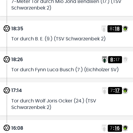
7-Meter Tor durch Mio Jona Bendixen (17.) (TSV
Schwarzenbek 2)
18:35
8
:
18
Tor durch B. E. (9.) (TSV Schwarzenbek 2)
18:26
8
:
17
Tor durch Fynn Luca Busch (7.) (Eichholzer SV)
17:14
7
:
17
Tor durch Wolf Joris Ocker (24.) (TSV
Schwarzenbek 2)
16:08
7
:
16