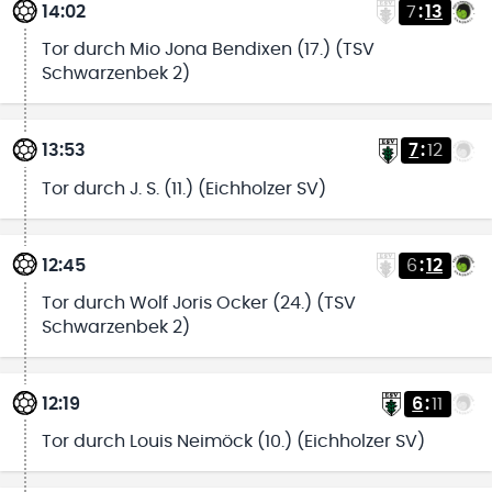
14:02
7
:
13
Tor durch Mio Jona Bendixen (17.) (TSV
Schwarzenbek 2)
13:53
7
:
12
Tor durch J. S. (11.) (Eichholzer SV)
12:45
6
:
12
Tor durch Wolf Joris Ocker (24.) (TSV
Schwarzenbek 2)
12:19
6
:
11
Tor durch Louis Neimöck (10.) (Eichholzer SV)