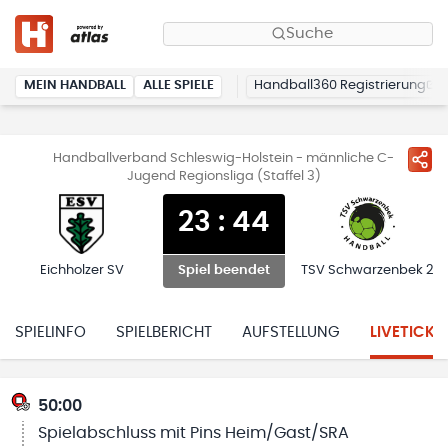
Suche
MEIN HANDBALL
ALLE SPIELE
Handball360 Registrierung
Handballverband Schleswig-Holstein - männliche C-
Jugend Regionsliga (Staffel 3)
23
:
44
Eichholzer SV
TSV Schwarzenbek 2
Spiel beendet
SPIELINFO
SPIELBERICHT
AUFSTELLUNG
LIVETICKE
50:00
Spielabschluss mit Pins Heim/Gast/SRA