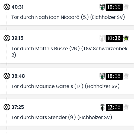
40:31
19
:
36
Tor durch Noah Ioan Nicoarä (5.) (Eichholzer SV)
39:15
18
:
36
Tor durch Matthis Buske (26.) (TSV Schwarzenbek
2)
38:48
18
:
35
Tor durch Maurice Garreis (17.) (Eichholzer SV)
37:25
17
:
35
Tor durch Mats Stender (9.) (Eichholzer SV)