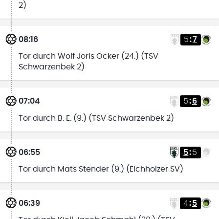
2)
08:16
5
:
7
Tor durch Wolf Joris Ocker (24.) (TSV
Schwarzenbek 2)
07:04
5
:
6
Tor durch B. E. (9.) (TSV Schwarzenbek 2)
06:55
5
:
5
Tor durch Mats Stender (9.) (Eichholzer SV)
06:39
4
:
5