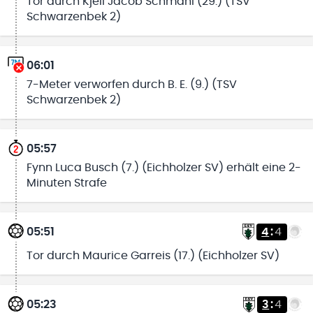
Tor durch Kjell Jacob Schmahl (29.) (TSV
Schwarzenbek 2)
06:01
7-Meter verworfen durch B. E. (9.) (TSV
Schwarzenbek 2)
05:57
Fynn Luca Busch (7.) (Eichholzer SV) erhält eine 2-
Minuten Strafe
05:51
4
:
4
Tor durch Maurice Garreis (17.) (Eichholzer SV)
05:23
3
:
4