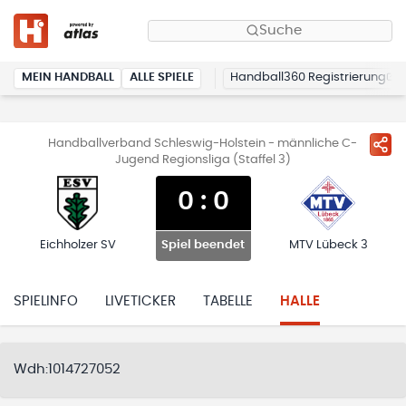
Suche
MEIN HANDBALL
ALLE SPIELE
Handball360 Registrierung
Handballverband Schleswig-Holstein - männliche C-
Jugend Regionsliga (Staffel 3)
0
:
0
Eichholzer SV
MTV Lübeck 3
Spiel beendet
SPIELINFO
LIVETICKER
TABELLE
HALLE
Wdh:1014727052