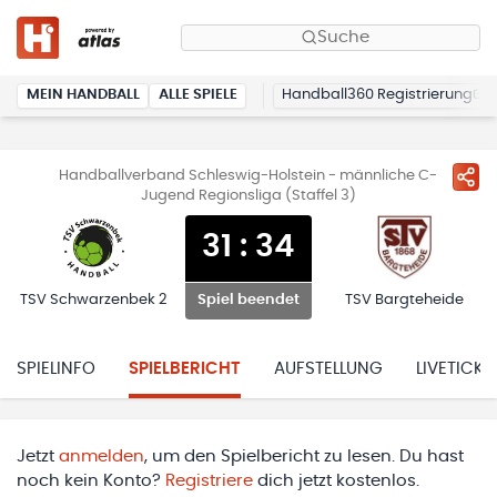
Suche
MEIN HANDBALL
ALLE SPIELE
Handball360 Registrierung
Handballverband Schleswig-Holstein - männliche C-
Jugend Regionsliga (Staffel 3)
31
:
34
TSV Schwarzenbek 2
TSV Bargteheide
Spiel beendet
SPIELINFO
SPIELBERICHT
AUFSTELLUNG
LIVETICKE
Jetzt
anmelden
, um den Spielbericht zu lesen. Du hast
noch kein Konto?
Registriere
dich jetzt kostenlos.