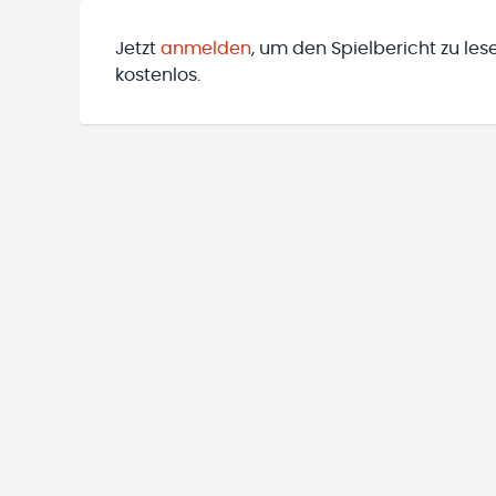
Jetzt
anmelden
, um den Spielbericht zu les
kostenlos.