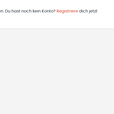
en. Du hast noch kein Konto?
Registriere
dich jetzt